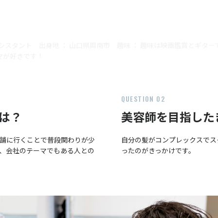
/ アシスタント
出身地 ： 山口県周南市 趣味 ： 趣味は映画鑑賞とギター
マが好きです！
QUESTION 02
は？
美容師を目指した
舗に行くことで普段関わりが少
自分の髪がコンプレックスでス
、会社のテーマでもある人との
ったのがきっかけです。