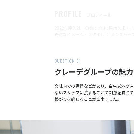
PROFILE
プロフィール
2022年度入社 Créde hair’s周南久米 
得意なイメージ・スタイル ： メンズパー
QUESTION 01
クレーデグループの魅力
会社内での講習などがあり、自店以外の店
ないスタッフに接することで刺激を貰えて
繋がりを感じることが出来ました。