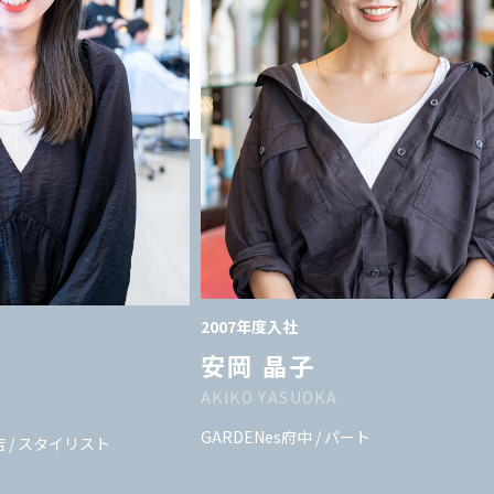
2007年度入社
安岡 晶子
AKIKO YASUOKA
GARDENes府中 / パート
浜店 / スタイリスト