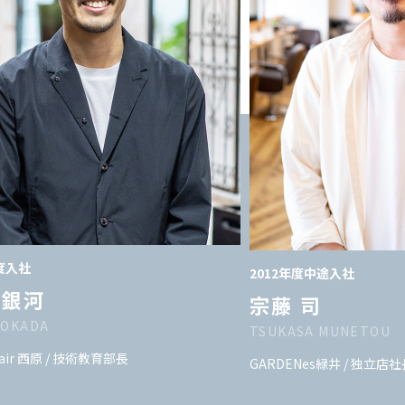
年度入社
2012年度中途入社
 銀河
宗藤 司
 OKADA
TSUKASA MUNETOU
hair 西原 / 技術教育部長
GARDENes緑井 / 独立店社