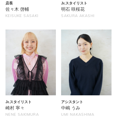
店長
Jr.スタイリスト
佐々木 啓輔
明石 咲桜花
KEISUKE SASAKI
SAKURA AKASHI
Jr.スタイリスト
アシスタント
崎村 寧々
中嶋 うみ
NENE SAKIMURA
UMI NAKASHIMA