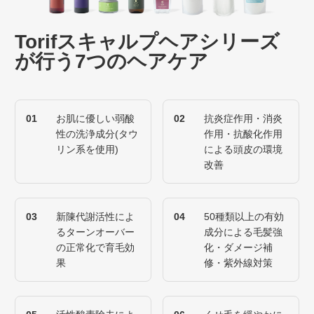
Torifスキャルプヘアシリーズ
が行う7つのヘアケア
01
お肌に優しい弱酸
02
抗炎症作用・消炎
性の洗浄成分(タウ
作用・抗酸化作用
リン系を使用)
による頭皮の環境
改善
03
新陳代謝活性によ
04
50種類以上の有効
るターンオーバー
成分による毛髪強
の正常化で育毛効
化・ダメージ補
果
修・紫外線対策