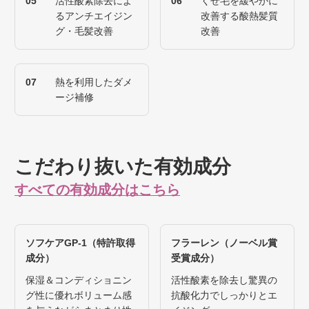
05
活性酸素除去によ
06
くせ毛を緩やかに
るアンチエイジン
改善する酸熱髪質
グ・毛髪改善
改善
07
熱を利用したダメ
ージ補修
こだわり抜いた有効成分
すべての有効成分はこちら
ソフケアGP-1（特許取得
フラーレン（ノーベル賞
成分）
受賞成分）
保湿＆コンディショニン
活性酸素を除去し驚異の
グ性に優れボリューム感
抗酸化力でしっかりとエ