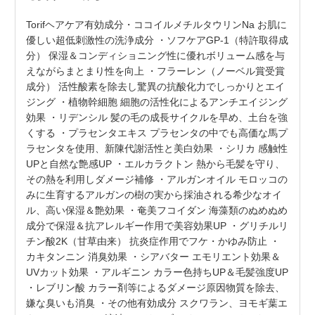
Torifヘアケア有効成分・ココイルメチルタウリンNa お肌に
優しい超低刺激性の洗浄成分 ・ソフケアGP-1（特許取得成
分） 保湿＆コンディショニング性に優れボリューム感を与
えながらまとまり性を向上 ・フラーレン（ノーベル賞受賞
成分） 活性酸素を除去し驚異の抗酸化力でしっかりとエイ
ジング ・植物幹細胞 細胞の活性化によるアンチエイジング
効果 ・リデンシル 髪の毛の成長サイクルを早め、土台を強
くする ・プラセンタエキス プラセンタの中でも高価な馬プ
ラセンタを使用、新陳代謝活性と美白効果 ・シリカ 感触性
UPと自然な艶感UP ・エルカラクトン 熱から毛髪を守り、
その熱を利用しダメージ補修 ・アルガンオイル モロッコの
みに生育するアルガンの樹の実から採油される希少なオイ
ル、高い保湿＆艶効果 ・奄美フコイダン 海藻類のぬめぬめ
成分で保湿＆抗アレルギー作用で美容効果UP ・グリチルリ
チン酸2K（甘草由来） 抗炎症作用でフケ・かゆみ防止 ・
カキタンニン 消臭効果 ・シアバター エモリエント効果＆
UVカット効果 ・アルギニン カラー色持ちUP＆毛髪強度UP
・レブリン酸 カラー剤等によるダメージ原因物質を除去、
嫌な臭いも消臭 ・その他有効成分 スクワラン、ヨモギ葉エ