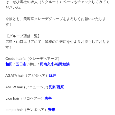
は、ぜひ当社の求人（リクルート）ページもチェックしてみてく
ださいね。
今後とも、美容室クレーデグループをよろしくお願いいたしま
す！
【グループ店舗一覧】
広島・山口エリアにて、皆様のご来店を心よりお待ちしておりま
す！
Crede hair’s（クレーデヘアーズ）
相田
/
五日市
/ 井口 /
周南久米
/
福岡姪浜
AGATA hair（アガタヘア）
緑井
ANEW hair (アニューヘア)
長束
/
西原
Lico hair（リコヘアー）
庚午
tempo hair（テンポヘア）
安東