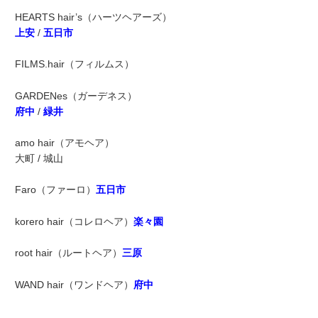
HEARTS hair’s（ハーツヘアーズ）
上安
/
五日市
FILMS.hair（フィルムス）
GARDENes（ガーデネス）
府中
/
緑井
amo hair（アモヘア）
大町 / 城山
Faro（ファーロ）
五日市
korero hair（コレロヘア）
楽々園
root hair（ルートヘア）
三原
WAND hair（ワンドヘア）
府中